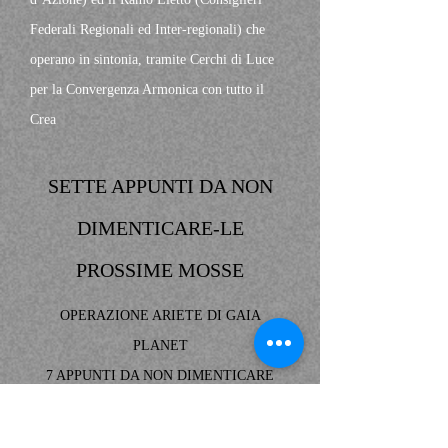
Federali Regionali ed Inter-regionali) che
operano in sintonia, tramite Cerchi di Luce
per la Convergenza Armonica con tutto il
Crea
SETTE APPUNTI DA NON
DIMENTICARE-LE
PROSSIME MOSSE
OPERAZIONE ARIETE DI GAIA
PLANET
7 APPUNTI DA NON DIMENTICARE
TEMPI DI REALIZZAZIONE: “Entro il
“Programma 155 Giorni” di Gaia Planet: