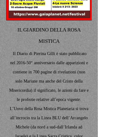
IL GIARDINO DELLA ROSA
MISTICA
Il Diario di Pierina Gilli è stato pubblicato
nel 2016-50° anniversario dalle apparizioni e
contiene in 700 pagine di rivelazioni (non
solo Mariane ma anche del Cristo della
Misericordia) il significato, le azioni da fare e
le profezie relative all’epoca vigente.
L’Uovo della Rosa Mistica Planetaria si trova
all’incrocio tra la Linea BLU dell’Arcangelo
Michele (da nord a sud-dall’Irlanda ad
Israele) e la Linea Sacra Cristica, color