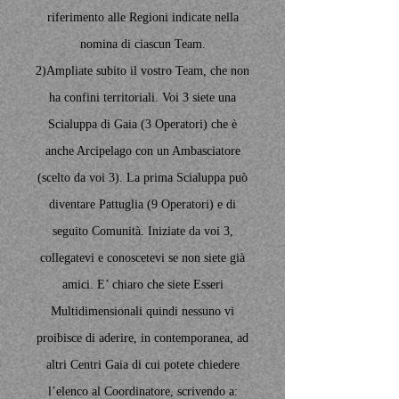
riferimento alle Regioni indicate nella
nomina di ciascun Team.
2)Ampliate subito il vostro Team, che non
ha confini territoriali. Voi 3 siete una
Scialuppa di Gaia (3 Operatori) che è
anche Arcipelago con un Ambasciatore
(scelto da voi 3). La prima Scialuppa può
diventare Pattuglia (9 Operatori) e di
seguito Comunità. Iniziate da voi 3,
collegatevi e conoscetevi se non siete già
amici. E’ chiaro che siete Esseri
Multidimensionali quindi nessuno vi
proibisce di aderire, in contemporanea, ad
altri Centri Gaia di cui potete chiedere
l’elenco al Coordinatore, scrivendo a: