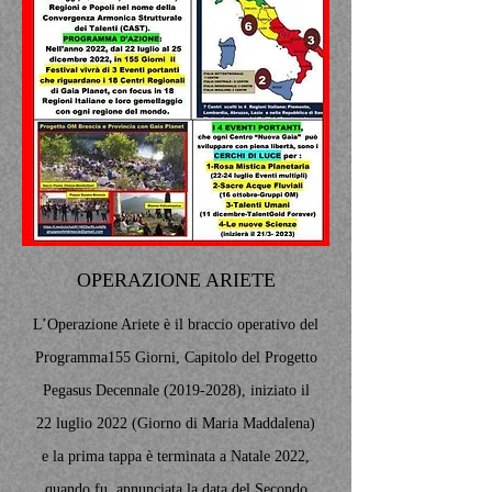
OPERAZIONE ARIETE
L’Operazione Ariete è il braccio operativo del
Programma155 Giorni, Capitolo del Progetto
Pegasus Decennale
(2019-2028)
, iniziato il
22 luglio 2022 (Giorno di Maria Maddalena)
e la prima tappa è terminata a Natale 2022,
quando fu annunciata la data del Secondo