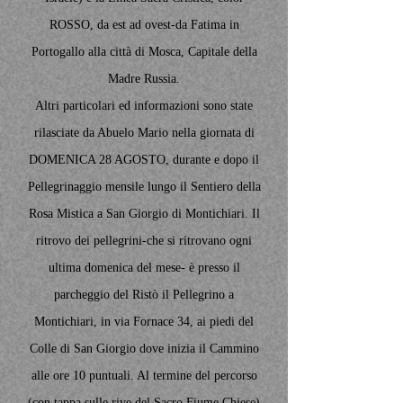
ROSSO, da est ad ovest-da Fatima in
Portogallo alla città di Mosca, Capitale della
Madre Russia.
Altri particolari ed informazioni sono state
rilasciate da Abuelo Mario nella giornata di
DOMENICA 28 AGOSTO, durante e dopo il
Pellegrinaggio mensile lungo il Sentiero della
Rosa Mistica a San Giorgio di Montichiari. Il
ritrovo dei pellegrini-che si ritrovano ogni
ultima domenica del mese- è presso il
parcheggio del Ristò il Pellegrino a
Montichiari, in via Fornace 34, ai piedi del
Colle di San Giorgio dove inizia il Cammino
alle ore 10 puntuali. Al termine del percorso
(con tappa sulle rive del Sacro Fiume Chiese)