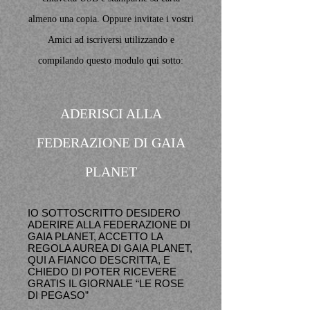
almeno una copia. Oppure invitate i vostri
Amici ad iscriversi utilizzando e
compilando questo modulo qui sotto:
ADERISCI ALLA
FEDERAZIONE DI GAIA
PLANET
IO SOTTOSCRITTO DESIDERO
ADERIRE ALLA FEDERAZIONE DI
GAIA PLANET, ACCETTO LA
REGOLA AUREA DI GAIA PLANET,
QUI A FIANCO DESCRITTA, E
CHIEDO DI POTER RICEVERE
GRATIS IL GIORNALE “LE ROSE
DI PEGASO”