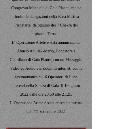
Congresso Mondiale di Gaia Planet, che ha
riunito le delegazioni della Rosa Mistica
Planetaria, da ognuno dei 7 Chakra del
pianeta Terra.
L’ Operazione Ariete è stata annunciata da
Abuelo Aquila2-Mario, Fondatore e
Guardiano di Gaia Planet, con un Messaggio
Video ed Audio via Zoom in internet, con la
testimonianza di 16 Operatori di Luce
presenti nella Stanza di Gaia, il 19 agosto
2022 dalle ore 20:50 alle 21:25.
L’Operazione Ariete è stata attivata a partire
dal l’11 settembre 2022.