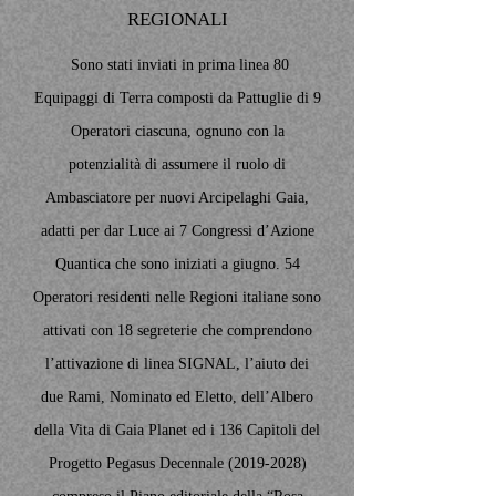
REGIONALI
Sono stati inviati in prima linea 80
Equipaggi di Terra composti da Pattuglie di 9
Operatori ciascuna, ognuno con la
potenzialità di assumere il ruolo di
Ambasciatore per nuovi Arcipelaghi Gaia,
adatti per dar Luce ai 7 Congressi d’Azione
Quantica che sono iniziati a giugno. 54
Operatori residenti nelle Regioni italiane sono
attivati con 18 segreterie che comprendono
l’attivazione di linea SIGNAL, l’aiuto dei
due Rami, Nominato ed Eletto, dell’Albero
della Vita di Gaia Planet ed i 136 Capitoli del
Progetto Pegasus Decennale
(2019-2028)