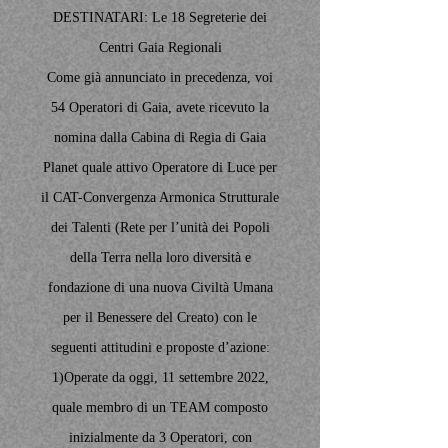
DESTINATARI: Le 18 Segreterie dei
Centri Gaia Regionali
Come già annunciato in precedenza, voi
54 Operatori di Gaia, avete ricevuto la
nomina dalla Cabina di Regia di Gaia
Planet quale attivo Operatore di Luce per
il CAT-Convergenza Armonica Strutturale
dei Talenti (Rete per l’unità dei Popoli
della Terra nella loro diversità e
fondazione di una nuova Civiltà Umana
per il Benessere del Creato) con le
seguenti attitudini e proposte d’azione:
1)Operate da oggi, 11 settembre 2022,
quale membro di un TEAM composto
inizialmente da 3 Operatori, con