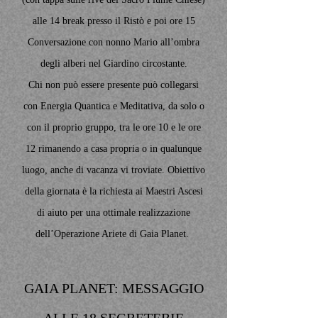
alle 14 break presso il Ristò e poi ore 15
Conversazione con nonno Mario all’ombra
degli alberi nel Giardino circostante.
Chi non può essere presente può collegarsi
con Energia Quantica e Meditativa, da solo o
con il proprio gruppo, tra le ore 10 e le ore
12 rimanendo a casa propria o in qualunque
luogo, anche di vacanza vi troviate. Obiettivo
della giornata è la richiesta ai Maestri Ascesi
di aiuto per una ottimale realizzazione
dell’Operazione Ariete di Gaia Planet.
GAIA PLANET: MESSAGGIO