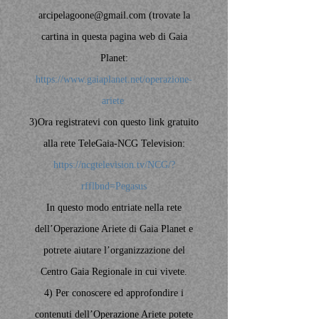
arcipelagoone@gmail.com
(trovate la
cartina in questa pagina web di Gaia
Planet:
https://www.gaiaplanet.net/operazione-
ariete
3)Ora registratevi con questo link gratuito
alla rete TeleGaia-NCG Television:
https://ncgtelevision.tv/NCG/?
rfflbnd=Pegasus
In questo modo entriate nella rete
dell’Operazione Ariete di Gaia Planet e
potrete aiutare l’organizzazione del
Centro Gaia Regionale in cui vivete.
4) Per conoscere ed approfondire i
contenuti dell’Operazione Ariete potete