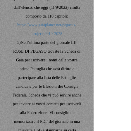
dall’elenco, che oggi (11/9/2022) risulta
composto da 110 capitoli:
https://www.gaiaplanet.net/pegasus-
project-2019-2028
5)Nell’ultima parte del giornale LE
ROSE DI PEGASO trovate la Scheda di
Gaia per iscrivere i nomi della vostra
prima Pattuglia che avrà diritto a
partecipare alla lista delle Pattuglie
candidate per le Elezioni dei Consigli
Federali. Scheda che vi può servire anche
per inviare ai vostri contatti per iscriverli
alla Federazione. Vi consiglio di
memorizzare il PDF del giornale in una
chiavetta USB e stamparne su carta