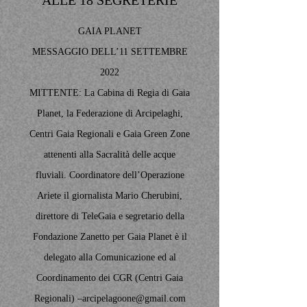
ALLE 18 SEGRETERIE
GAIA PLANET
MESSAGGIO DELL’11 SETTEMBRE
2022
MITTENTE: La Cabina di Regia di Gaia
Planet, la Federazione di Arcipelaghi,
Centri Gaia Regionali e Gaia Green Zone
attenenti alla Sacralità delle acque
fluviali. Coordinatore dell’Operazione
Ariete il giornalista Mario Cherubini,
direttore di TeleGaia e segretario della
Fondazione Zanetto per Gaia Planet è il
delegato alla Comunicazione ed al
Coordinamento dei CGR (Centri Gaia
Regionali) –
arcipelagoone@gmail.com