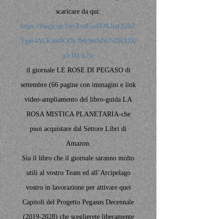
scaricare da qui:
https://mega.nz/file/ZsxFiaAT#LhnCGItZ
Ygm4ACKmsSODy3Mr9mMWNDRXD0
a3-Hu-k2w
il giornale LE ROSE DI PEGASO di
settembre (66 pagine con immagini e link
video-ampliamento del libro-guida LA
ROSA MISTICA PLANETARIA-che
puoi acquistare dal Settore Libri di
Amazon.
Sia il libro che il giornale saranno molto
utili al vostro Team ed all’Arcipelago
vostro in lavorazione per attivare quei
Capitoli del Progetto Pegasus Decennale
(2019-2028) che sceglierete liberamente