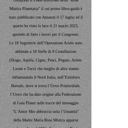
compreso il Piano editoriale della “Rosa
Mistica Planetaria” il cui primo libro-guida è
stato pubblicato con Amazon il 17 luglio ed il
quarto ha visto la luce il 21 marzo 2023,
aprendo di fatto i lavori per il Congresso.
Le 18 Segreterie dell’Operazione Ariete sono
abbinate a 18 Stelle di 8 Costellazioni
(Drago, Aquila, Cigno, Pesci, Pegaso, Ariete.
Leone e Toro) che meglio di altre stanno
influenzando il Nord Italia, nell’Emisfero
Boreale, dove si trova l’Uovo Primordiale,
l’Uovo che ha dato origine alla Federazione
di Gaia Planet sulle tracce del messaggio
“L’Amor Mio abbraccia tutta l’Umanità”
della Madre Maria Rosa Mistica apparsa