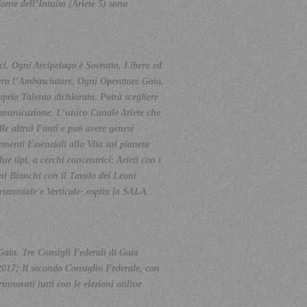
nte dell’Intuito (Ariete 5) sono
ici. Ogni Arcipelago è Sovrano, Libero ed
opera l’Ambasciatore. Ogni Operatore Gaia,
prio Talento dichiarato. Potrà scegliere
Comunicazione. L’unico Canale Ariete che
e altrui Fonti e può avere genesi
ementi Essenziali alla Vita sul pianeta
e tipi, a cerchi concentrici: Arieti con i
oni Bianchi con il Tavolo dei Leoni
izzontale e Verticale- ospita la SALA
 Gaia. Tre Consigli Federali di Gaia
2017; Il secondo Consiglio Federale, con
rinnovati tutti con le elezioni online