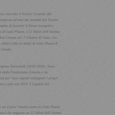
ore, ma solo il Nucleo Centrale del
ro proposta ad uno dei membri del Nucleo
mpito di favorire il flusso
energetico
a di Gaia Planet, i 22 Valori dell’Anima
Chakra Umani ed i 7 Chakra di Gaia, con
 dalla Culla in Italia di Gaia
Planet.Il
l Garda.
 Pegasus Decennale (2019-2028). Sono
eati dalla Fondazione Zanetto e da
ti per “aver saputo sviluppare i propri
one Lazio nel 2019. I Capitoli del
ndo un Essere Umano entra in Gaia Planet
egasus che reggono su 22 Valori dell’Anima