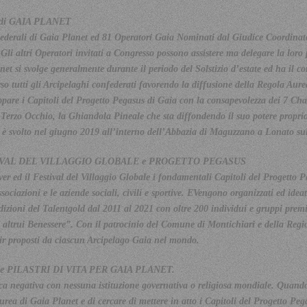
di GAIA PLANET
 Federali di Gaia Planet ed 81 Operatori Gaia Nominati dal Giudice Coordinat
. Gli altri Operatori invitati a Congresso possono assistere ma delegare la lo
net si svolge
generalmente durante il periodo del Solstizio d’estate ed ha il co
so tutti gli Arcipelaghi confederati favorendo la diffusione della Regola Aure
iluppare i Capitoli del Progetto Pegasus di Gaia con la consapevolezza dei 7 
l Terzo Occhio, la Ghiandola Pineale che sta diffondendo il suo potere proprio
 è svolto nel giugno 2019 all’interno dell’Abbazia di Maguzzano a Lonato su
IVAL DEL VILLAGGIO GLOBALE e PROGETTO PEGASUS
r ed il Festival del Villaggio Globale i fondamentali Capitoli del Progetto
associazioni e le aziende sociali, civili e sportive. EVengono organizzati ed id
zioni del Talentgold dal 2011 al 2021 con oltre 200 individui e gruppi premia
 ed altrui Benessere”. Con il patrocinio del Comune di Montichiari e della Regi
r proposti da ciascun Arcipelago Gaia nel mondo.
 PILASTRI DI VITA PER GAIA PLANET.
tica negativa con nessuna istituzione governativa o religiosa mondiale. Qua
Aurea di Gaia Planet e di cercare di mettere in atto i Capitoli del Progetto P