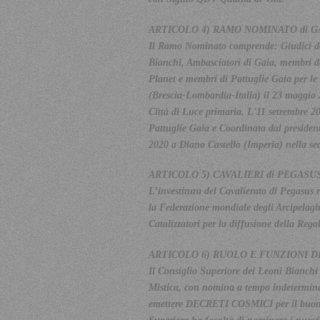
ARTICOLO 4) RAMO NOMINATO di G
Il Ramo Nominato comprende: Giudici dell
Bianchi, Ambasciatori di Gaia, membri d
Planet e membri di Pattuglie Gaia per le 
(Brescia-Lombardia-Italia) il 23 maggio 
Città di Luce primaria. L'11 setrembre 20
Pattuglie Gaia e Coordinata dal president
2020 a Diano Castello (Imperia) nella s
ARTICOLO 5) CAVALIERI di PEGASU
L’investitura del Cavalierato di Pegasus 
la Federazione mondiale degli Arcipelaghi 
Catalizzatori per la diffusione della Rego
ARTICOLO 6) RUOLO E FUNZIONI D
Il Consiglio Superiore dei Leoni Bianchi
Mistica, con nomina a tempo indeterminato
emettere DECRETI COSMICI per il buon s