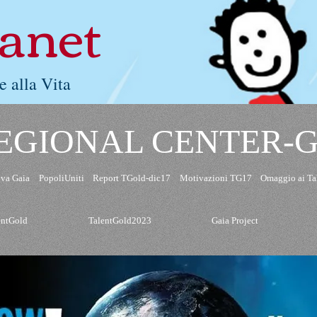
lanet
e alla Vita
EGIONAL CENTER-
va Gaia
PopoliUniti
Report TGold-dic17
Motivazioni TG17
Omaggio ai Ta
entGold
TalentGold2023
Gaia Project