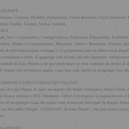
A PLANET
one, Cortesia, Divinità, Entusiasmo, Forza Interiore, Forza Esteriore, Fr
nità, Umiltà, Unione, Verità, Volontà.
ANET
ali, Arte e Letteratura, Consapevolezza, Economia, Educazione, Esoterism
ntiere, Media e Comunicazione, Relazioni, Salute e Benessere, Scienza, Spir
rte di altre Associazioni o Gruppi i cui programmi sono in linea con la Rego
ò continuare a farlo. Si aggiunge solo il fatto che tale Operatore, Ambasciato
ndiale di Gaia Planet e che può partecipare ai corsi realizzati da decine di I
di Settore che troveranno spazio, come loro sedi, anche in Arcipelago One-My
 ARMONICA STRUTTURALE DEI TALENTI.
zione di Gaia Planet, in ogni suo aspetto del Ramo Nominato e Ramo Eletto, 
in lingua italiana e HTC-Harmonic Talent Convergence in inglese)ovvero il C
ione di Arcipelaghi Gaia che usino come strumento principale la Regola Aurea
 tre libri della Trilogia "GUIDA HTC di Gaia Planet", che può essere scaricat
com
SA MISTICA: