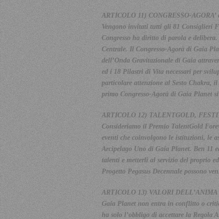
ARTICOLO 11) CONGRESSO-AGORA’ 
Vengono invitati tutti gli 81 Consiglieri
Congresso ha diritto di parola e delibera
Centrale. Il Congresso-Agorà di Gaia Pla
dell’Onda Gravitazionale di Gaia attraver
ed i 18 Pilastri di Vita necessari per sv
particolare attenzione al Sesto Chakra, i
primo Congresso-Agorà di Gaia Planet si
ARTICOLO 12) TALENTGOLD, FEST
Consideriamo il Premio TalentGold Foreve
eventi che coinvolgono le istituzioni, le 
Arcipelago Uno di Gaia Planet. Ben 11 edi
talenti e metterli al servizio del proprio
Progetto Pegasus Decennale possono veni
ARTICOLO 13) VALORI DELL’ANIMA e
Gaia Planet non entra in conflitto o cri
ha solo l’obbligo di accettare la Regola 