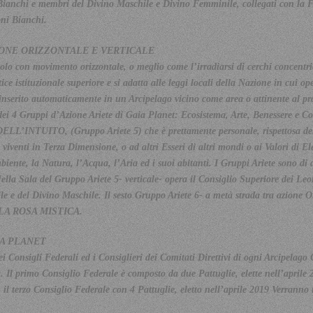
ianchi e membri del Divino Maschile e Divino Femminile, collegati con la Fo
oni Bianchi.
IONE ORIZZONTALE E VERTICALE
olo con movimento orizzontale, o meglio come l’irradiarsi di cerchi concentr
ce istituzionale superiore e si adatta alle leggi locali della Nazione in cui 
inserito automaticamente in un Arcipelago vicino come area o attinente al pro
 dei 4 Gruppi d’Azione Ariete di Gaia Planet: Ecosistema, Arte, Benessere e 
DELL’INTUITO, (Gruppo Ariete 5) che è prettamente personale, rispettosa dell
 viventi in Terza Dimensione, o ad altri Esseri di altri mondi o ai Valori di El
ente, la Natura, l’Acqua, l’Aria ed i suoi abitanti. I Gruppi Ariete sono di du
ella Sala del Gruppo Ariete 5- verticale- opera il Consiglio Superiore dei Le
e del Divino Maschile. Il sesto Gruppo Ariete 6- a metà strada tra azione Or
LA ROSA MISTICA.
IA PLANET
i Consigli Federali ed i Consiglieri dei Comitati Direttivi di ogni Arcipelago
l primo Consiglio Federale è composto da due Pattuglie, elette nell’aprile 
; il terzo Consiglio Federale con 4 Pattuglie, eletto nell’aprile 2019 Verranno 