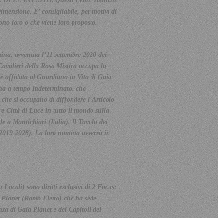
NTE DELL’INTUITO. Questi Leoni Bianchi
mensione. E’ consigliabile, per motivi di
no loro o che viene loro proposto.
omina, avvenuta l’11 settembre 2020 dei
Cavalieri della Rosa Mistica occupa la
è affidata al Guardiano in Vita di Gaia
ina a tempo Indeterminato, che
 che si occupano di diffondere l’Articolo
re Città di Luce in tutto il mondo sulla
e a Montichiari (Italia). Il Tavolo dei
(2019-2028). La loro nomina avverrà in
ocali) sono diritti esclusivi di 2 Focus:
a Planet (Ramo Eletto) che ha sede
a di Gaia Planet e dei Capitoli del