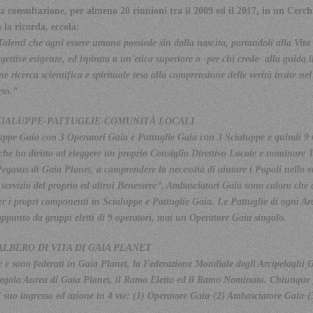
sa consultazione, per almeno 20 riunioni tra il 2009 ed il 2017, in un Cerc
la ricorda, eccola:
Talenti che ogni essere umano possiede sin dalla nascita, portandoli alla Vita
gettive esigenze, ed ispirata a un'etica superiore o -per chi crede- alla guida 
 ricerca scientifica e spirituale tesa alla comprensione delle verità insite n
rso.”
SCIALUPPE-PATTUGLIE-COMUNITÀ LOCALI
uppe Gaia con 3 Operatori Gaia e Pattuglie Gaia con 3 Scialuppe e quindi 9 
 ha diritto ad eleggere un proprio Consiglio Direttivo Locale e nominare T
Pegasus di Gaia Planet, a comprendere la necessità di aiutare i Popoli nello s
l servizio del proprio ed altrui Benessere”. Ambasciatori Gaia sono coloro che
er i propri componenti in Scialuppe e Pattuglie Gaia. Le Pattuglie di ogni Ar
 appunto da gruppi eletti di 9 operatori, mai un Operatore Gaia singolo.
ALBERO DI VITA DI GAIA PLANET
 e sono federati in Gaia Planet, la Federazione Mondiale degli Arcipelaghi Ga
a Regola Aurea di Gaia Planet, il Ramo Eletto ed il Ramo Nominato. Chiunqu
l suo ingresso ed azione in 4 vie: (1) Operatore Gaia-(2) Ambasciatore Gaia-