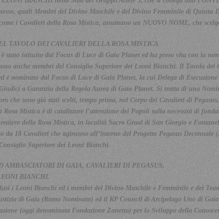
vi LEONI BIANCHI nella Sala del Gruppo Ariete 5, che si collega alla FO
stesso, quali Membri del Divino Maschile e del Divino Femminile di Quinta Di
i, come i Cavalieri della Rosa Mistica, assumano un NUOVO NOME, che scelgo
EL TAVOLO DEI CAVALIERI DELLA ROSA MISTICA
a è stato istituito dai Focus di Luce di Gaia Planet ed ha preso vita con la n
 sono anche membri del Consiglio Superiore dei Leoni Bianchi. Il Tavolo dei 
ed è nominato dal Focus di Luce di Gaia Planet, la cui Delega di Esecuzione 
 Giudici a Garanzia della Regola Aurea di Gaia Planet. Si tratta di una Nom
o che sono già stati scelti, tempo prima, nel Corpo dei Cavalieri di Pegasus,
 Rosa Mistica è di catalizzare l’attenzione dei Popoli sulla necessità di fonda
Sentiero della Rosa Mistica, in località Sacro Graal di San Giorgio e Fontanell
to da 18 Cavalieri che agiranno all’interno del Progetto Pegasus Decennale 
Consiglio Superiore dei Leoni Bianchi.
D AMBASCIATORI DI GAIA, CAVALIERI DI PEGASUS,
LEONI BIANCHI.
si i Leoni Bianchi ed i membri del Divino Maschile e Femminile e dei Team L
iustizia di Gaia (Ramo Nominato) ed il KP Council di Arcipelago Uno di Gai
azione (oggi denominata Fondazione Zanetto) per lo Sviluppo della Conoscenz