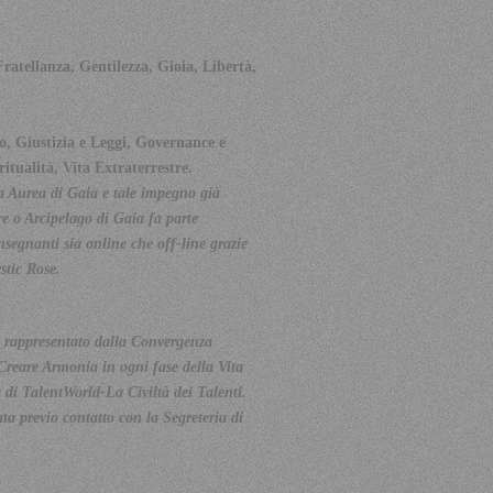
atellanza, Gentilezza, Gioia, Libertà,
o, Giustizia e Leggi, Governance e
itualità, Vita Extraterrestre.
la Aurea di Gaia e tale impegno già
re o Arcipelago di Gaia fa parte
nsegnanti sia online che off-line grazie
stic Rose.
è rappresentato dalla Convergenza
reare Armonia in ogni fase della Vita
 di TalentWorld-La Civiltà dei Talenti.
a previo contatto con la Segreteria di