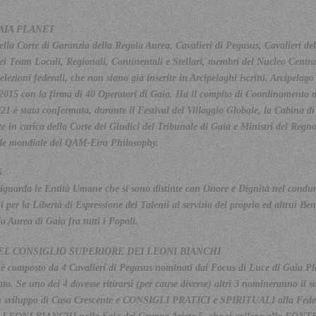
AIA PLANET
a Corte di Garanzia della Regola Aurea, Cavalieri di Pegasus, Cavalieri del
ei Team Locali, Regionali, Continentali e Stellari, membri del Nucleo Centr
elezioni federali, che non siano già inserite in Arcipelaghi iscritti. Arcipela
2015 con la firma di 40 Operatori di Gaia. Ha il compito di Coordinamento m
21 è stata confermata, durante il Festival del Villaggio Globale, la Cabina 
e in carica della Corte dei Giudici del Tribunale di Gaia e Ministri del Regno 
ede mondiale del QAM-Eira Philosophy.
S
riguarda le Entità Umane che si sono distinte con Onore e Dignità nel condurr
per la Libertà di Espressione dei Talenti al servizio del proprio ed altrui Ben
la Aurea di Gaia fra tutti i Popoli.
EL CONSIGLIO SUPERIORE DEI LEONI BIANCHI
 è composto da 4 Cavalieri di Pegasus nominati dai Focus di Luce di Gaia Pla
. Se uno dei 4 dovesse ritirarsi (per cause diverse) altri 3 nomineranno il sos
viluppo di Casa Crescente e CONSIGLI PRATICI e SPIRITUALI alla Federazi