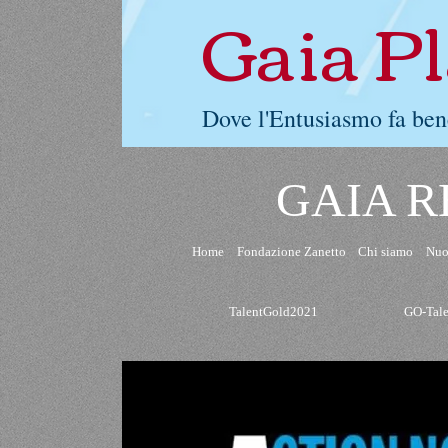
Gaia P
Dove l'Entusiasmo fa ben
GAIA R
Home
Fondazione Zanetto
Chi siamo
Nuo
TalentGold2021
GO-Tal