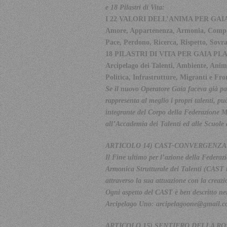
e 18 Pilastri di Vita:
I 22 VALORI DELL’ANIMA PER GAI
Amore, Appartenenza, Armonia, Compassi
Pace, Perdono, Ricerca, Rispetto, Sovra
18 PILASTRI DI VITA PER GAIA PL
Arcipelago dei Talenti, Ambiente, Anim
Politica, Infrastrutture, Migranti e Fro
Se il nuovo Operatore Gaia faceva già pa
rappresenta al meglio i propri talenti, pu
integrante del Corpo della Federazione Mo
all’Accademia dei Talenti ed alle Scuole 
ARTICOLO 14) CAST-CONVERGENZA
Il Fine ultimo per l’azione della Federa
Armonica Strutturale dei Talenti (CAST 
attraverso la sua attuazione con la creaz
Ogni aspetto del CAST è ben descritto nei
Arcipelago Uno:
arcipelagoone@gmail.
ARTICOLO 15) SENTIERO DELLA RO