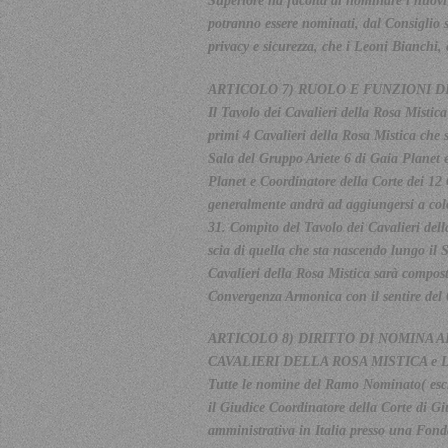
Superiore ha facoltà di nominare i nuo
potranno essere nominati, dal Consiglio 
privacy e sicurezza, che i Leoni Bianch
ARTICOLO 7) RUOLO E FUNZIONI D
Il Tavolo dei Cavalieri della Rosa Mistic
primi 4 Cavalieri della Rosa Mistica che
Sala del Gruppo Ariete 6 di Gaia Planet 
Planet e Coordinatore della Corte dei 12
generalmente andrà ad aggiungersi a color
31. Compito del Tavolo dei Cavalieri della
scia di quella che sta nascendo lungo il 
Cavalieri della Rosa Mistica sarà compos
Convergenza Armonica con il sentire del 
ARTICOLO 8) DIRITTO DI NOMINA A
CAVALIERI DELLA ROSA MISTICA e 
Tutte le nomine del Ramo Nominato( esclu
il Giudice Coordinatore della Corte di G
amministrativa in Italia presso una Fond