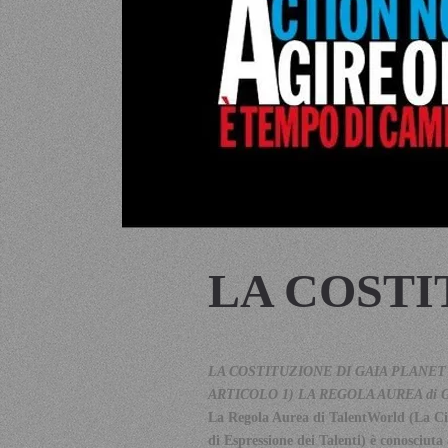
LA COSTI
LA COSTITUZIONE DI GAIA PLANET
ARTICOLO 1) LA REGOLA AUREA di 
La Regola Aurea di TalentWorld (La Civi
di Espressione dei Talenti) è conosciuta