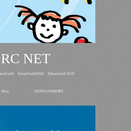
GRC NET
lentGold
TalentGold2018
TalentGold 2019
Altro
GESTO d'AMORE