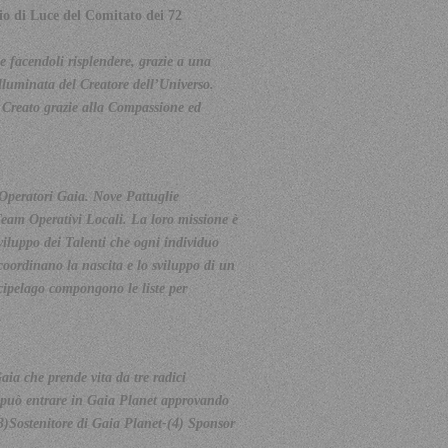
hio di Luce del Comitato dei 72
 e facendoli risplendere, grazie a una
illuminata del Creatore dell’Universo.
el Creato grazie alla Compassione ed
Operatori Gaia. Nove Pattuglie
eam Operativi Locali. La loro missione è
viluppo dei Talenti che ogni individuo
 coordinano la nascita e lo sviluppo di un
cipelago compongono le liste per
ia che prende vita da tre radici
e può entrare in Gaia Planet approvando
(3)Sostenitore di Gaia Planet-(4) Sponsor