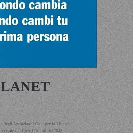
PLANET
e degli Arcipelaghi Gaia per la Libertà
iversale dei Diritti Umani del 1948.