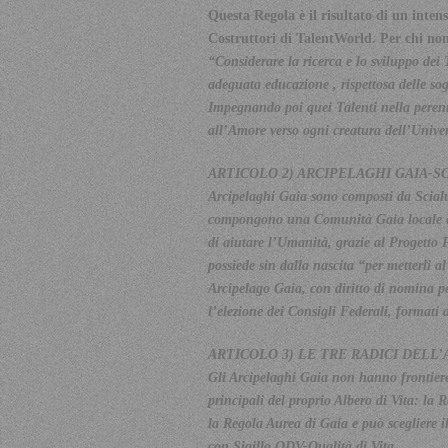
Questa Regola è il risultato di un inten
Costruttori di TalentWorld. Per chi non 
“Considerare la ricerca e lo sviluppo dei 
adeguata educazione , rispettosa delle sog
Impegnando poi quei Talenti nella perenne
all’Amore verso ogni creatura dell’Unive
ARTICOLO 2) ARCIPELAGHI GAIA-
Arcipelaghi Gaia sono composti da Scial
compongono una Comunità Gaia locale che
di aiutare l’Umanità, grazie al Progetto 
possiede sin dalla nascita “per metterli a
Arcipelago Gaia, con diritto di nomina p
l’elezione dei Consigli Federali, formati
ARTICOLO 3) LE TRE RADICI DELL’
Gli Arcipelaghi Gaia non hanno frontiere
principali del proprio Albero di Vita: l
la Regola Aurea di Gaia e può scegliere i
con Sigillo QDV-Qualità di Vita.