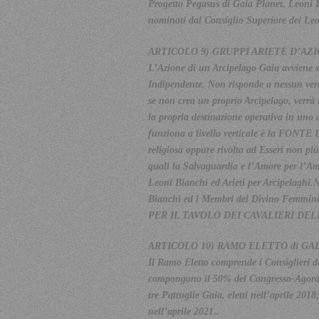
Progetto Pegasus di Gaia Planet. Leoni B
nominati dal Consiglio Superiore dei Le
ARTICOLO 9) GRUPPI ARIETE D’AZ
L’Azione di un Arcipelago Gaia avviene s
Indipendente. Non risponde a nessun verti
se non crea un proprio Arcipelago, verrà 
la propria destinazione operativa in uno
funziona a livello verticale è la FONTE 
religiosa oppure rivolta ad Esseri non più
quali la Salvaguardia e l’Amore per l’Ambi
Leoni Bianchi ed Arieti per Arcipelaghi.N
Bianchi ed i Membri del Divino Femminile 
PER IL TAVOLO DEI CAVALIERI DEL
ARTICOLO 10) RAMO ELETTO di GA
Il Ramo Eletto comprende i Consiglieri de
compongono il 50% del Congresso-Agorà. I
tre Pattuglie Gaia, eletti nell’aprile 2018
nell’aprile 2021..