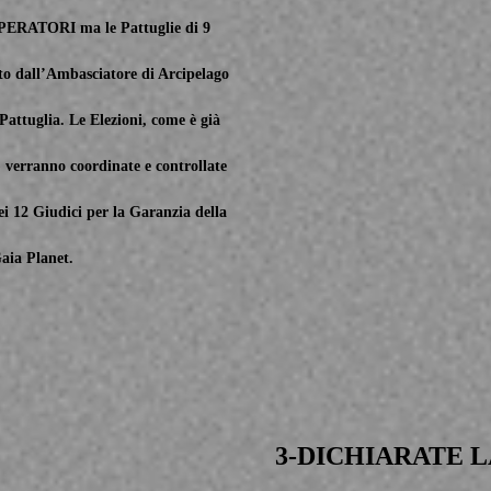
PERATORI ma le Pattuglie di 9
 dall’Ambasciatore di Arcipelago
attuglia. Le Elezioni, come è già
) verranno coordinate e controllate
i 12 Giudici per la Garanzia della
aia Planet.
3-DICHIARATE L