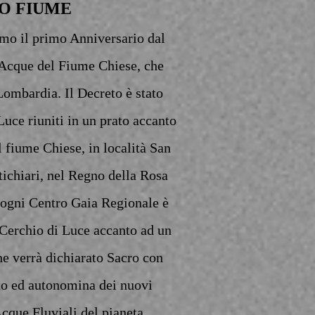
O FIUME
amo il primo Anniversario dal
e Acque del Fiume Chiese, che
 Lombardia. Il Decreto è stato
Luce riuniti in un prato accanto
l fiume Chiese, in località San
ichiari, nel Regno della Rosa
e ogni Centro Gaia Regionale è
o Cerchio di Luce accanto ad un
he verrà dichiarato Sacro con
to ed autonomina dei nuovi
cque Fluviali del pianeta,