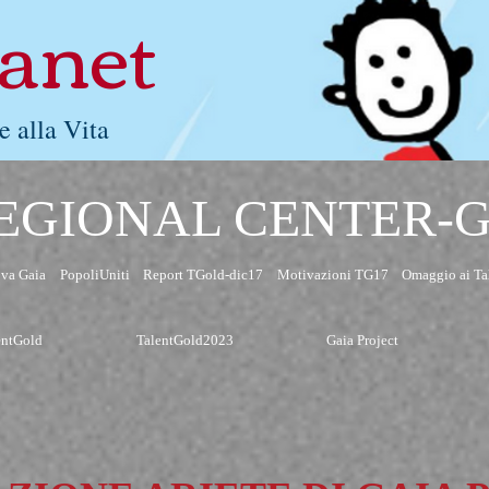
lanet
e alla Vita
EGIONAL CENTER-
va Gaia
PopoliUniti
Report TGold-dic17
Motivazioni TG17
Omaggio ai Ta
entGold
TalentGold2023
Gaia Project