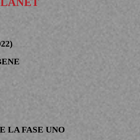
PLANET
022)
BENE
E LA FASE UNO