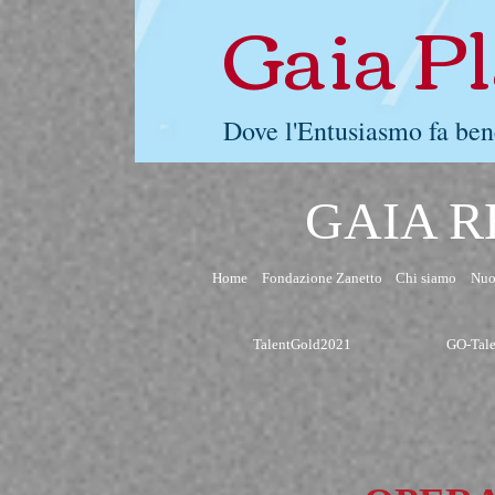
Gaia P
Dove l'Entusiasmo fa ben
GAIA R
Home
Fondazione Zanetto
Chi siamo
Nuo
TalentGold2021
GO-Tal