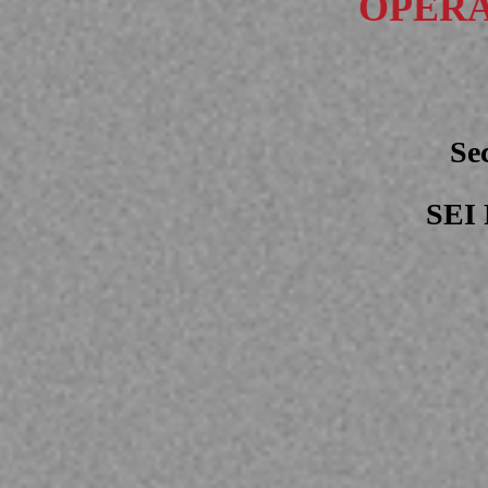
OPERA
Se
SEI