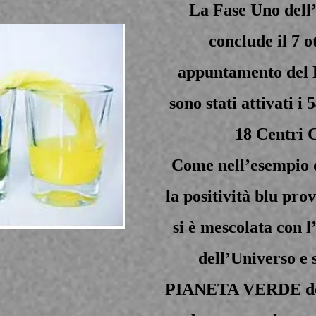
La Fase Uno dell
conclude il 7 o
appuntamento del 
sono stati attivati i
18 Centri 
Come nell’esempio 
la positività blu pr
si è mescolata con l
dell’Universo e 
PIANETA VERDE dove